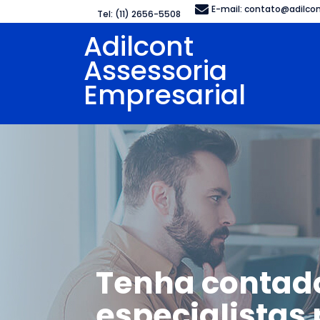
E-mail:
contato@adilcon
Tel: (11) 2656-5508
Adilcont
Assessoria
Empresarial
Tenha contad
especialistas 