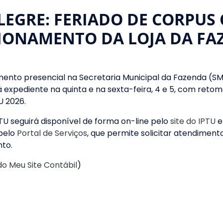
LEGRE: FERIADO DE CORPUS 
IONAMENTO DA LOJA DA FA
mento presencial na Secretaria Municipal da Fazenda (
rá expediente na quinta e na sexta-feira, 4 e 5, com ret
U 2026.
TU seguirá disponível de forma on-line pelo
site do IPTU
e
pelo
Portal de Serviços
, que permite solicitar atendimen
nto.
do Meu Site Contábil
)