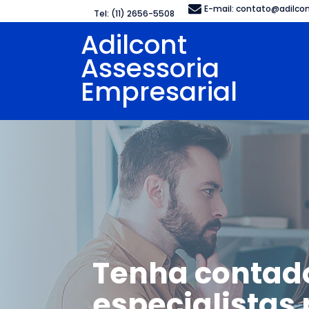
E-mail:
contato@adilcon
Tel: (11) 2656-5508
Adilcont
Assessoria
Empresarial
Tenha contad
especialistas 