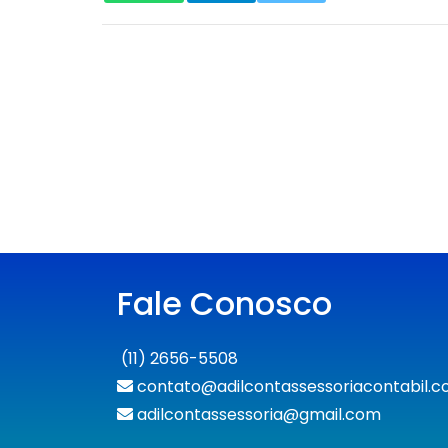
Fale Conosco
(11) 2656-5508
contato@adilcontassessoriacontabil.c
adilcontassessoria@gmail.com