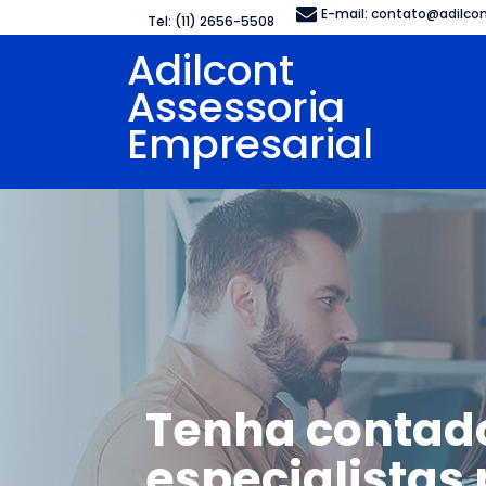
E-mail:
contato@adilcon
Tel: (11) 2656-5508
Adilcont
Assessoria
Empresarial
Tenha contad
especialistas 