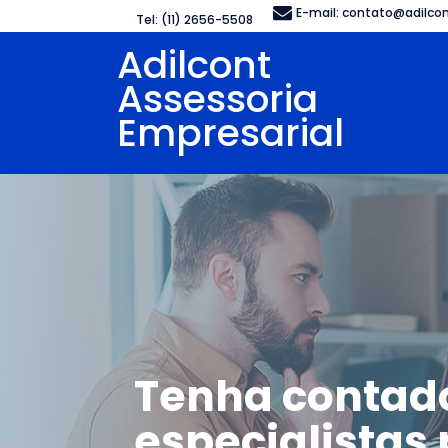
E-mail:
contato@adilcon
Tel: (11) 2656-5508
Adilcont
Assessoria
Empresarial
Tenha contad
especialistas 