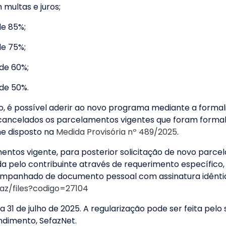
multas e juros;
de 85%;
de 75%;
de 60%;
 de 50%.
, é possível aderir ao novo programa mediante a forma
 cancelados os parcelamentos vigentes que foram formal
me disposto na
Medida Provisória nº 489/2025
.
entos vigente, para posterior solicitação de novo parce
ada pelo contribuinte através de requerimento específico,
ompanhado de documento pessoal com assinatura idêntic
faz/files?codigo=27104
 31 de julho de 2025. A regularização pode ser feita pelo s
ndimento, SefazNet.